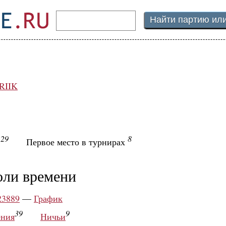
RIIK
29
8
ы
Первое место в турнирах
оли времени
23889
—
График
39
9
ния
Ничьи