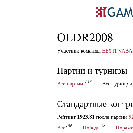
OLDR2008
Участник команды
EESTI VABA
Партии и турниры
133
Все партии
Все турнир
Стандартные контр
1923.81
Рейтинг
после партии
5
106
58
Все
Победы
Пораже