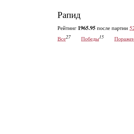
Рапид
1965.95
Рейтинг
после партии
5
27
15
Все
Победы
Пораже