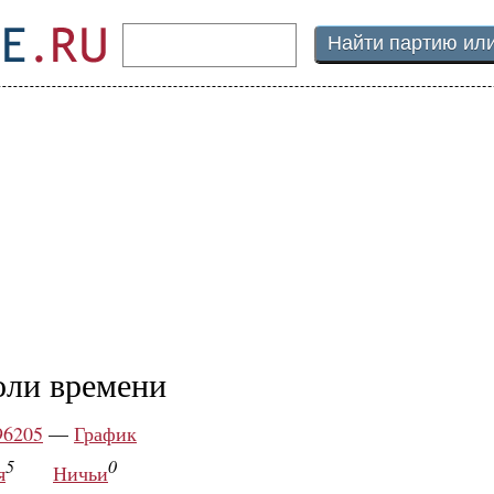
оли времени
96205
—
График
5
0
я
Ничьи