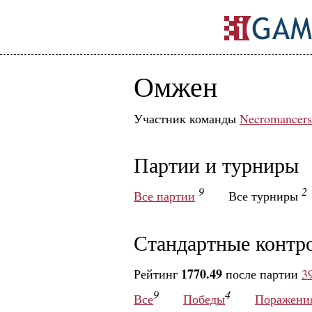
Омжен
Участник команды
Necromancers
Партии и турниры
9
2
Все партии
Все турниры
Стандартные контр
1770.49
Рейтинг
после партии
3
9
4
Все
Победы
Поражени