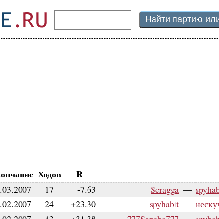
ончание
Ходов
R
.03.2007
17
-7.63
Scragga
—
spyhab
.02.2007
24
+23.30
spyhabit
—
неску
.02.2007
43
+31.38
777Sancha777
—
spyhab