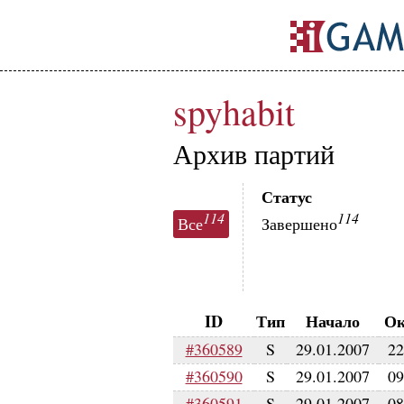
spyhabit
Архив партий
Статус
114
114
Все
Завершено
ID
Тип
Начало
Ок
#360589
S
29.01.2007
22
#360590
S
29.01.2007
09
#360591
S
29.01.2007
08