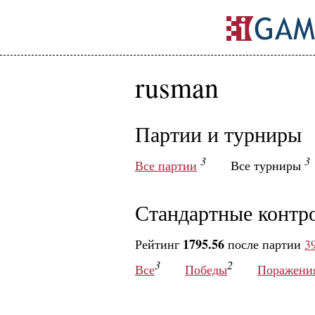
rusman
Партии и турниры
3
3
Все партии
Все турниры
Стандартные контр
1795.56
Рейтинг
после партии
3
3
2
Все
Победы
Поражени