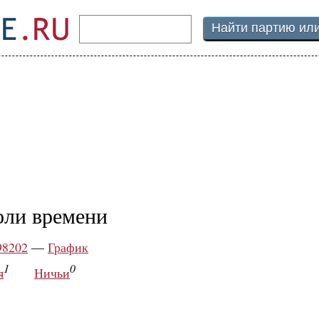
оли времени
98202
—
График
1
0
я
Ничьи