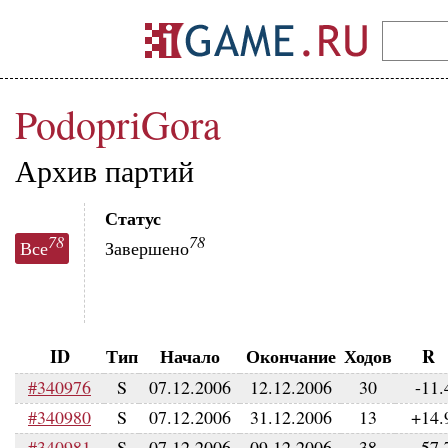
PodopriGora
Архив партий
Статус
78
78
Все
Завершено
ID
Тип
Начало
Окончание
Ходов
R
#340976
S
07.12.2006
12.12.2006
30
-11.
#340980
S
07.12.2006
31.12.2006
13
+14.
#340981
S
07.12.2006
09.12.2006
38
-57.