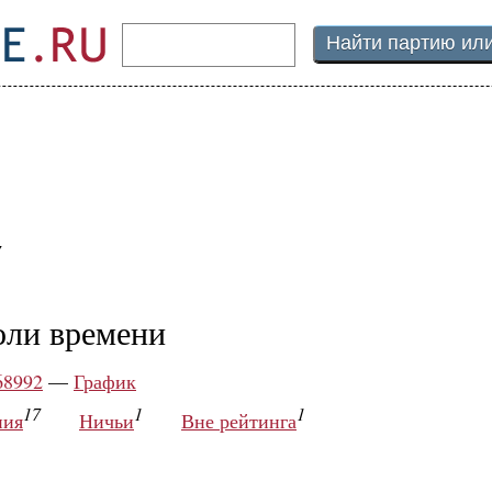
7
оли времени
68992
—
График
17
1
1
ния
Ничьи
Вне рейтинга