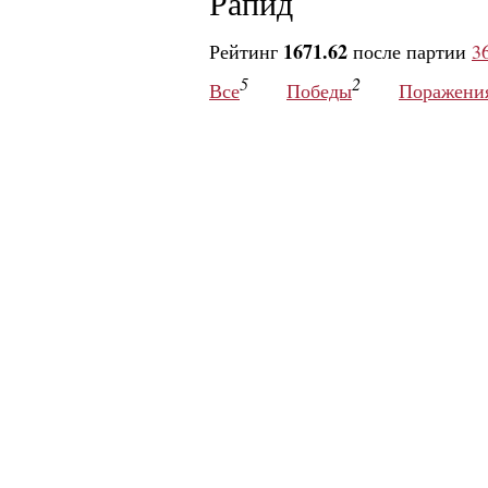
Рапид
1671.62
Рейтинг
после партии
3
5
2
Все
Победы
Поражени