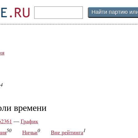
ия
14
оли времени
62361
—
График
50
0
1
ния
Ничьи
Вне рейтинга