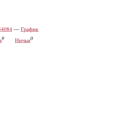
54084
—
График
9
0
я
Ничьи