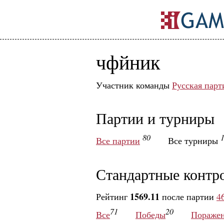
чфйник
Участник команды
Русская парт
Партии и турниры
80
Все партии
Все турниры
Стандартные контр
1569.11
Рейтинг
после партии
4
71
20
Все
Победы
Пораже