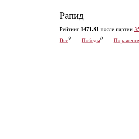
Рапид
1471.81
Рейтинг
после партии
3
9
0
Все
Победы
Поражени