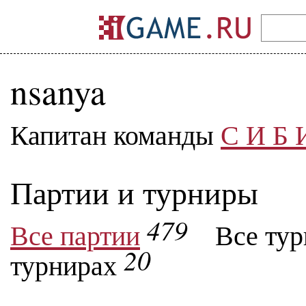
nsanya
Капитан команды
С И Б 
Партии и турниры
479
Все партии
Все ту
20
турнирах