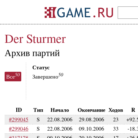
Der Sturmer
Архив партий
Статус
50
50
Все
Завершено
ID
Тип
Начало
Окончание
Ходов
R
#299045
S
22.08.2006
29.08.2006
23
+92.
#299046
S
22.08.2006
09.10.2006
33
-18.
#317178
S
09.10.2006
20.10.2006
17
+36.