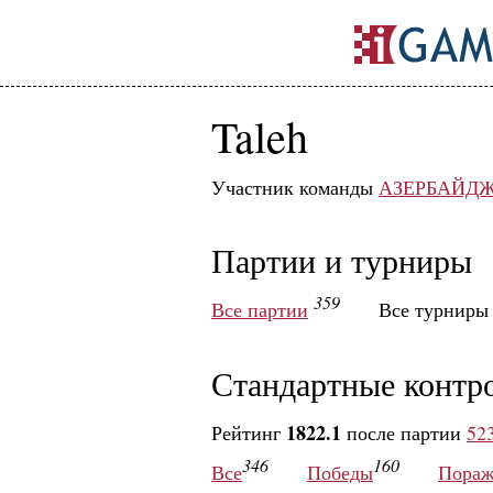
Taleh
Участник команды
АЗЕРБАЙД
Партии и турниры
359
Все партии
Все турнир
Стандартные контр
1822.1
Рейтинг
после партии
52
346
160
Все
Победы
Пораж