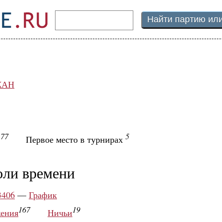
ЖАН
77
5
ы
Первое место в турнирах
оли времени
3406
—
График
167
19
ения
Ничьи