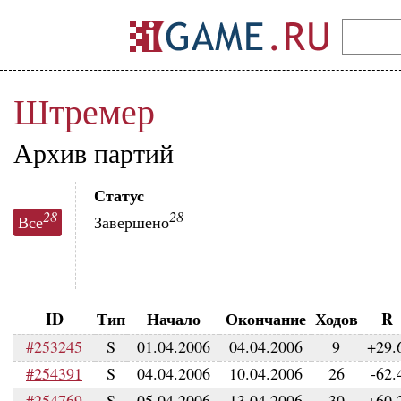
Штремер
Архив партий
Статус
28
28
Все
Завершено
ID
Тип
Начало
Окончание
Ходов
R
#253245
S
01.04.2006
04.04.2006
9
+29.
#254391
S
04.04.2006
10.04.2006
26
-62.
#254769
S
05.04.2006
13.04.2006
30
+60.