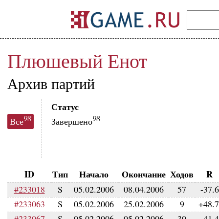
Плюшевый Енот
Архив партий
Статус
98
98
Все
Завершено
ID
Тип
Начало
Окончание
Ходов
R
#233018
S
05.02.2006
08.04.2006
57
-37.
#233063
S
05.02.2006
25.02.2006
9
+48.
#233067
S
05.02.2006
05.02.2006
30
-41.