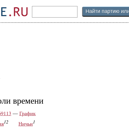
2
оли времени
69113
—
График
12
1
ия
Ничьи