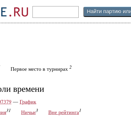
5
2
Первое место в турнирах
оли времени
07379
—
График
31
3
1
ния
Ничьи
Вне рейтинга