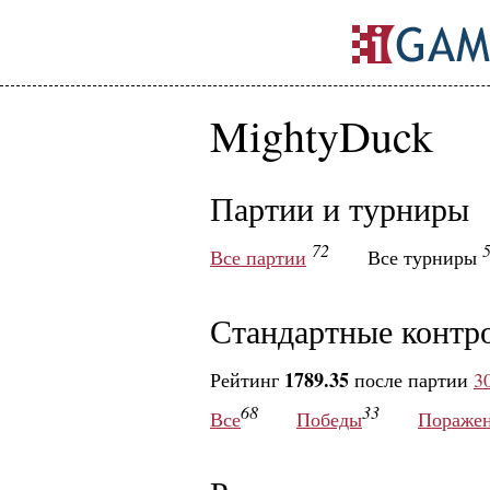
MightyDuck
Партии и турниры
72
Все партии
Все турниры
Стандартные контр
1789.35
Рейтинг
после партии
3
68
33
Все
Победы
Пораже