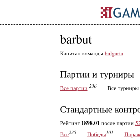
barbut
Капитан команды
bulgaria
Партии и турниры
236
Все партии
Все турнир
Стандартные контр
1898.01
Рейтинг
после партии
5
235
101
Все
Победы
Пораж