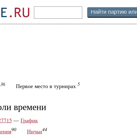
36
5
ы
Первое место в турнирах
оли времени
27715
—
График
90
44
ения
Ничьи