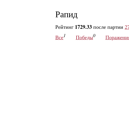
Рапид
1729.33
Рейтинг
после партии
2
1
0
Все
Победы
Поражени