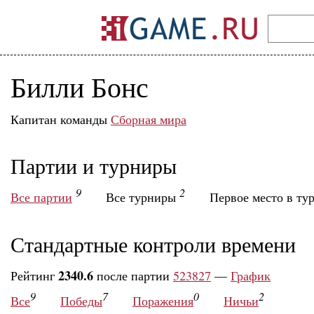
Билли Бонс
Капитан команды
Сборная мира
Партии и турниры
9
2
Все партии
Все турниры
Первое место в ту
Стандартные контроли времени
2340.6
Рейтинг
после партии
523827
—
График
9
7
0
2
Все
Победы
Поражения
Ничьи