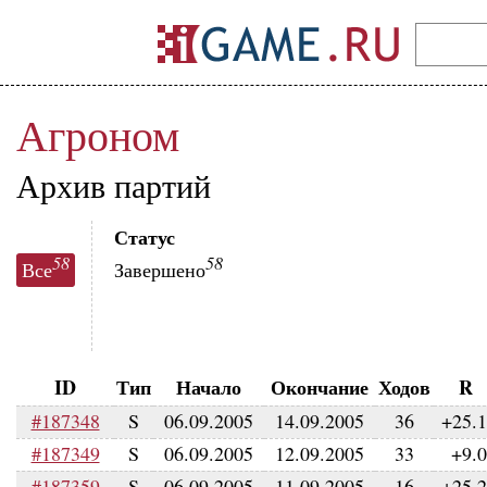
Агроном
Архив партий
Статус
58
58
Все
Завершено
ID
Тип
Начало
Окончание
Ходов
R
#187348
S
06.09.2005
14.09.2005
36
+25.
#187349
S
06.09.2005
12.09.2005
33
+9.
#187359
S
06.09.2005
11.09.2005
16
+25.