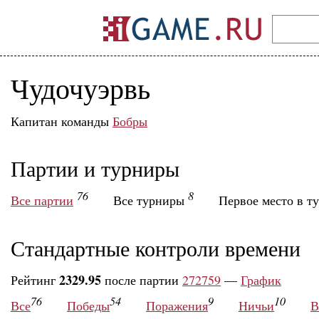
Чудочуэрвь
Капитан команды
Бобры
Партии и турниры
76
8
Все партии
Все турниры
Первое место в т
Стандартные контроли времени
2329.95
Рейтинг
после партии
272759
—
График
76
54
9
10
Все
Победы
Поражения
Ничьи
В