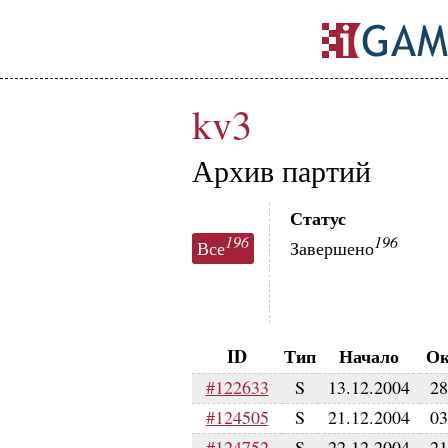
kv3
Архив партий
Статус
196
196
Все
Завершено
ID
Тип
Начало
Ок
#122633
S
13.12.2004
28
#124505
S
21.12.2004
03
#124752
S
22.12.2004
21