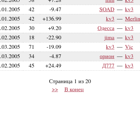
.01.2005
42
-9.47
SOAD
—
kv3
.01.2005
42
+136.99
kv3
—
Merli
.02.2005
30
+9.20
Одесса
—
kv3
.02.2005
18
-22.90
jima
—
kv3
.03.2005
71
-19.09
kv3
—
Vic
.03.2005
34
-4.87
орион
—
kv3
.02.2005
45
+24.49
Д777
—
kv3
Страница 1 из 20
>>
В конец