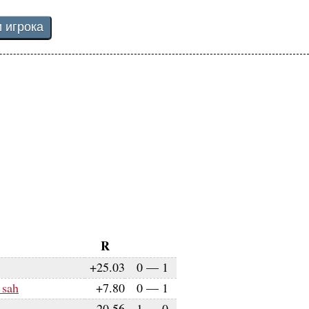
R
+25.03
0
—
1
_sah
+7.80
0
—
1
-20.56
1
—
0