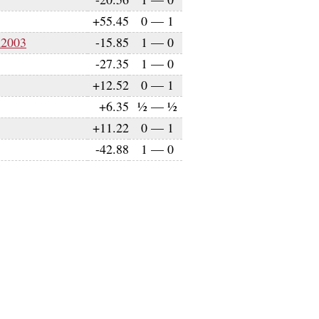
+55.45
0
—
1
n2003
-15.85
1
—
0
-27.35
1
—
0
+12.52
0
—
1
+6.35
½
—
½
+11.22
0
—
1
-42.88
1
—
0