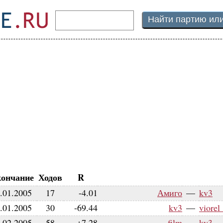
ончание
Ходов
R
.01.2005
17
-4.01
Амиго
—
kv3
.01.2005
30
-69.44
kv3
—
viorel
.02.2005
58
+7.28
film
—
kv3