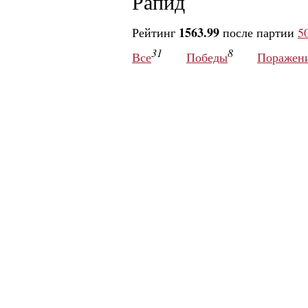
Рапид
1563.99
Рейтинг
после партии
5
31
8
Все
Победы
Поражен