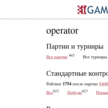
operator
Партии и турниры
943
Все партии
Все турнир
Стандартные контр
1754
Рейтинг
после партии
5408
912
423
Все
Победы
Пораж