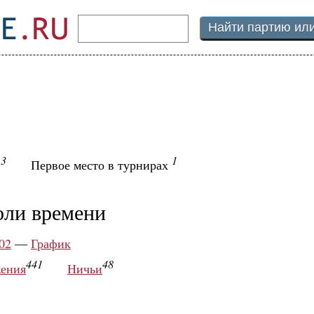
3
1
ы
Первое место в турнирах
оли времени
02
—
График
441
48
ения
Ничьи