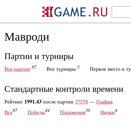
Мавроди
Партии и турниры
87
5
Все партии
Все турниры
Первое место в т
Стандартные контроли времени
1991.43
Рейтинг
после партии
37578
—
График
87
44
39
4
Все
Победы
Поражения
Ничьи