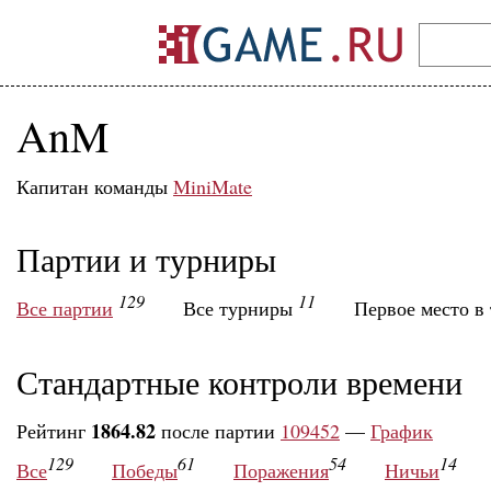
AnM
Капитан команды
MiniMate
Партии и турниры
129
11
Все партии
Все турниры
Первое место в
Стандартные контроли времени
1864.82
Рейтинг
после партии
109452
—
График
129
61
54
14
Все
Победы
Поражения
Ничьи