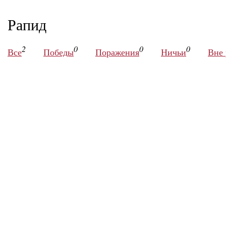
Рапид
2
0
0
0
Все
Победы
Поражения
Ничьи
Вне 