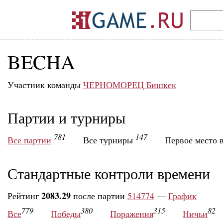
BECHA
Участник команды
ЧЕРНОМОРЕЦ Бишкек
Партии и турниры
781
147
Все партии
Все турниры
Первое место 
Стандартные контроли времени
2083.29
Рейтинг
после партии
514774
—
График
779
380
315
82
Все
Победы
Поражения
Ничьи