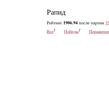
Рапид
1906.94
Рейтинг
после партии
3
1
1
Все
Победы
Поражени