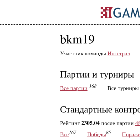
bkm19
Участник команды
Интеграл
Партии и турниры
168
Все партии
Все турнир
Стандартные контр
2305.04
Рейтинг
после партии
4
167
85
Все
Победы
Пораже