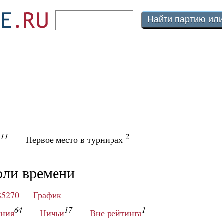
11
2
ы
Первое место в турнирах
оли времени
85270
—
График
64
17
1
ния
Ничьи
Вне рейтинга