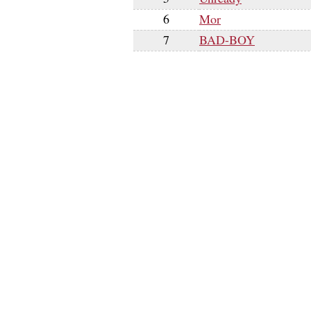
6
Mor
7
BAD-BOY