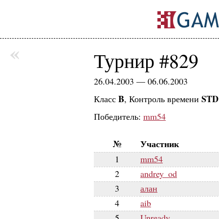
«
Турнир #829
26.04.2003 — 06.06.2003
B
STD 
Класс
, Контроль времени
Победитель:
mm54
№
Участник
1
mm54
2
andrey_od
3
алан
4
aib
5
Unready