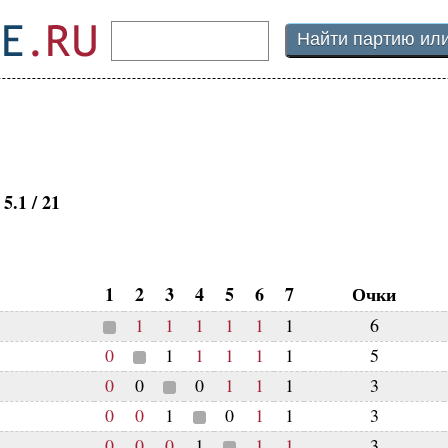
5.1 / 21
1
2
3
4
5
6
7
Очки
1
1
1
1
1
1
6
0
1
1
1
1
1
5
0
0
0
1
1
1
3
0
0
1
0
1
1
3
0
0
0
1
1
1
3