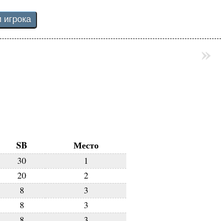
»
SB
Место
30
1
20
2
8
3
8
3
8
3