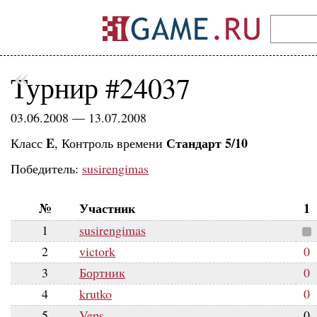
«
Турнир #24037
03.06.2008 — 13.07.2008
E
Стандарт 5/10
Класс
, Контроль времени
Победитель:
susirengimas
№
Участник
1
1
susirengimas
2
victork
0
3
Бортник
0
4
krutko
0
5
Veps
0