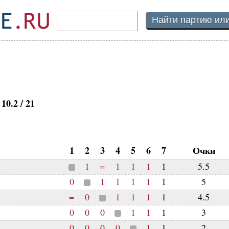
10.2 / 21
1
2
3
4
5
6
7
Очки
1
=
1
1
1
1
5.5
0
1
1
1
1
1
5
=
0
1
1
1
1
4.5
0
0
0
1
1
1
3
0
0
0
0
1
1
2