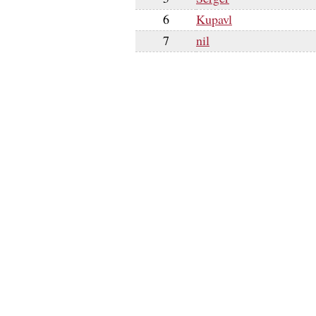
6
Kupavl
7
nil