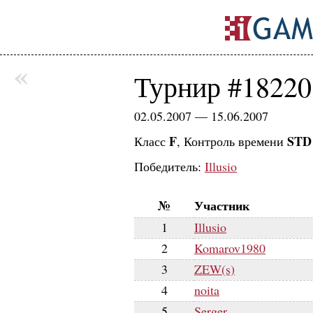
«
Турнир #18220
02.05.2007 — 15.06.2007
F
STD 
Класс
, Контроль времени
Победитель:
Illusio
№
Участник
1
Illusio
2
Komarov1980
3
ZEW(s)
4
noita
5
Serger