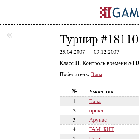
«
Турнир #18110
25.04.2007 — 03.12.2007
H
STD 
Класс
, Контроль времени
Победитель:
Bana
№
Участник
1
Bana
2
прокл
3
Арунас
4
ГАМ_БИТ
5
Harut