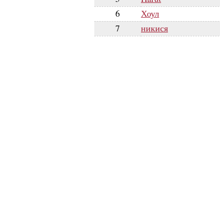
6
Хоул
7
никися