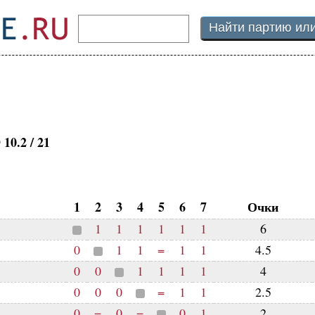
10.2 / 21
1
2
3
4
5
6
7
Очки
1
1
1
1
1
1
6
0
1
1
=
1
1
4.5
0
0
1
1
1
1
4
0
0
0
=
1
1
2.5
0
=
0
=
0
1
2