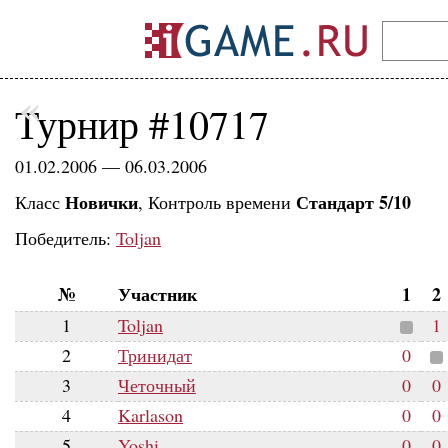
«
Турнир #10717
01.02.2006 — 06.03.2006
Новички
Стандарт 5/10
Класс
, Контроль времени
Победитель:
Toljan
№
Участник
1
2
1
Toljan
1
2
Тринидат
0
3
Четочный
0
0
4
Karlason
0
0
5
Yoshi
0
0