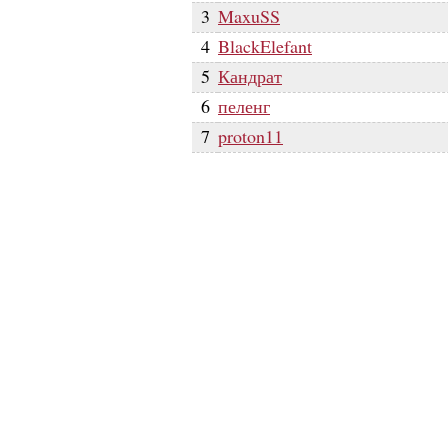
3
MaxuSS
4
BlackElefant
5
Кандрат
6
пеленг
7
proton11