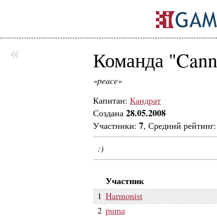
«
Команда "Cann
«peace»
Капитан:
Кандрат
28.05.2008
Создана
7
Участники:
, Средний рейтинг
:)
Участник
1
Harmonist
2
puma