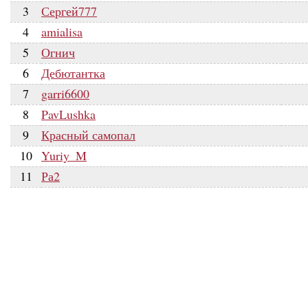
3
Сергей777
4
amialisa
5
Огнич
6
Дебютантка
7
garri6600
8
PavLushka
9
Красный самопал
10
Yuriy_M
11
Ра2