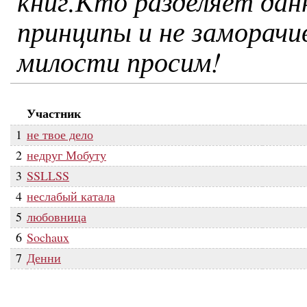
книг.Кто разделяет дан
принципы и не заморачив
милости просим!
Участник
1
не твое дело
2
недруг Мобуту
3
SSLLSS
4
неслабый катала
5
любовница
6
Sochaux
7
Денни