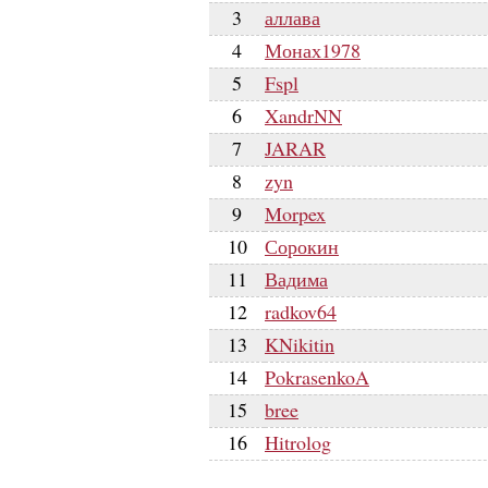
3
аллава
4
Монах1978
5
Fspl
6
XandrNN
7
JARAR
8
zyn
9
Morpex
10
Сорокин
11
Вадима
12
radkov64
13
KNikitin
14
PokrasenkoA
15
bree
16
Hitrolog