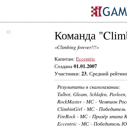
«
Команда "Clim
«Climbing forever!!!»
Капитан:
Eccentric
01.01.2007
Создана
23
Участники:
, Средний рейтин
Результаты в скалолазании:
Talbot, Gleam, Schlafen, Pavle
RockMaster - МС - Чемпион Рос
ClimbinGirl - МС - Победитель
FireRock - МС - Призёр этапа 
Eccentric - МС - Победитель 