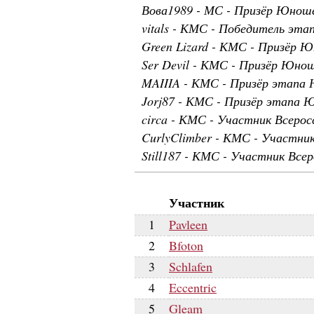
Вова1989 - МС - Призёр Юноше
vitals - КМС - Победитель эт
Green Lizard - КМС - Призёр 
Ser Devil - КМС - Призёр Юно
MAIIIA - КМС - Призёр этапа 
Jorj87 - КМС - Призёр этапа 
circa - КМС - Участник Всерос
CurlyClimber - КМС - Участник
Still187 - КМС - Участник Все
Участник
1
Pavleen
2
Bfoton
3
Schlafen
4
Eccentric
5
Gleam