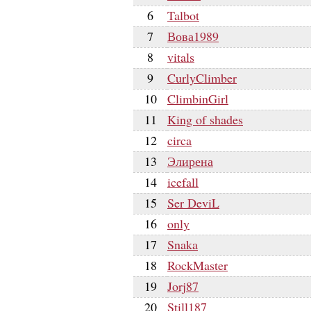
6
Talbot
7
Вова1989
8
vitals
9
CurlyClimber
10
ClimbinGirl
11
King of shades
12
circa
13
Элирена
14
icefall
15
Ser DeviL
16
only
17
Snaka
18
RockMaster
19
Jorj87
20
Still187