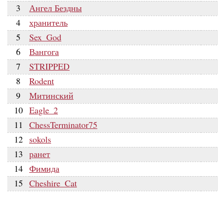
3
Ангел Бездны
4
хранитель
5
Sex_God
6
Вангога
7
STRIPPED
8
Rodent
9
Митинский
10
Eagle_2
11
ChessTerminator75
12
sokols
13
ранет
14
Фимида
15
Cheshire_Cat