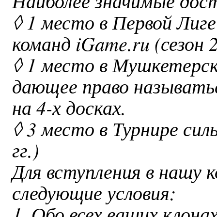
Наиболее значимые дос
◊ 1 место в Первой Лиг
команд iGame.ru (сезон 2
◊ 1 место в Мушкетерско
дающее право называтьс
на 4-х досках.
◊ 3 место в Турнире сил
гг.)
Для вступления в нашу 
следующие условия:
1. Обо всех ваших клон