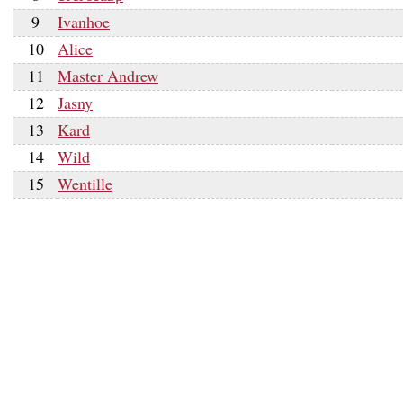
9
Ivanhoe
10
Alice
11
Master Andrew
12
Jasny
13
Kard
14
Wild
15
Wentille