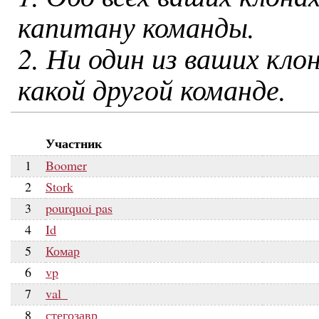
капитану команды.
2. Ни один из ваших кло
какой другой команде.
Участник
1
Boomer
2
Stork
3
pourquoi pas
4
Id
5
Комар
6
vp
7
val_
8
стегозавр