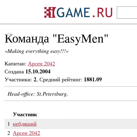
«
Команда "EasyMen"
«Making everything easy!!!»
Капитан:
Арсен 2042
15.10.2004
Создана
2
1881.09
Участники:
, Средний рейтинг:
Head-office: St.Petersburg.
Участник
1
небдящий
2
Арсен 2042