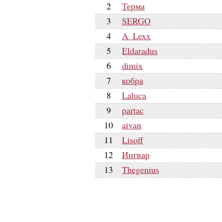
2
Терма
3
SERGO
4
A_Lexx
5
Eldaradus
6
dimix
7
кобра
8
Laluca
9
partac
10
aivan
11
Lisoff
12
Ингвар
13
Thegenius