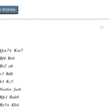
f3
Nc6
»
4
exd4
xc6
bxc6
xd5
Qe7+
Qxe7+
Kxe7
Bf4
Be6
Be2
a6
c3
Bd6
b3
Kc5
Nxe6+
fxe6
Rfe1
Rab8
Re5+
Kb4