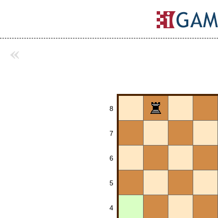
«
8
7
6
5
4