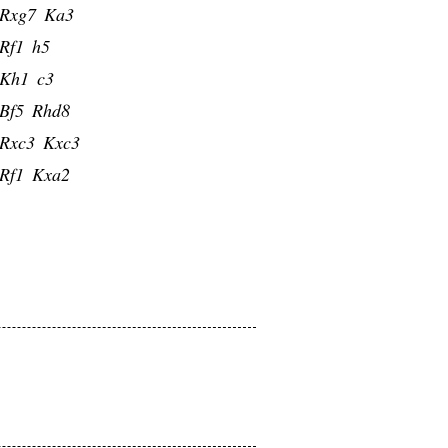
Rxg7
Ka3
Rf1
h5
Kh1
c3
Bf5
Rhd8
Rxc3
Kxc3
Rf1
Kxa2