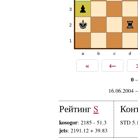
3
2
1
a
b
c
d
«
←
0
16.06.2004 
Рейтинг
S
Кон
kosogor
: 2185 - 51.3
STD 5.1
jets
: 2191.12 + 39.83