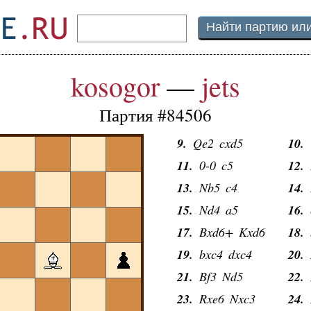
1.
e4
e5
2.
N
kosogor
—
jets
3.
Nc3
Nf6
4.
d
5.
Nxd4
Bb4
6.
N
Партия #84506
7.
Bd3
d5
8.
e
9.
Qe2
cxd5
10.
11.
0-0
c5
12.
13.
Nb5
c4
14.
15.
Nd4
a5
16.
17.
Bxd6+
Kxd6
18.
19.
bxc4
dxc4
20.
21.
Bf3
Nd5
22.
23.
Rxe6
Nxc3
24.