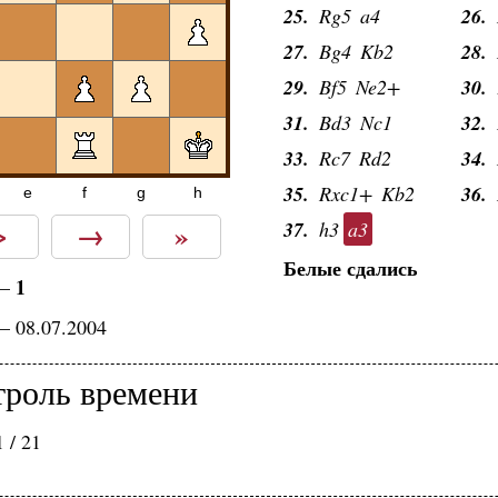
25.
Rg5
a4
26.
27.
Bg4
Kb2
28.
29.
Bf5
Ne2+
30.
31.
Bd3
Nc1
32.
33.
Rc7
Rd2
34.
35.
Rxc1+
Kb2
36.
e
f
g
h
>
→
»
37.
h3
a3
Белые сдались
1
—
— 08.07.2004
троль времени
 / 21