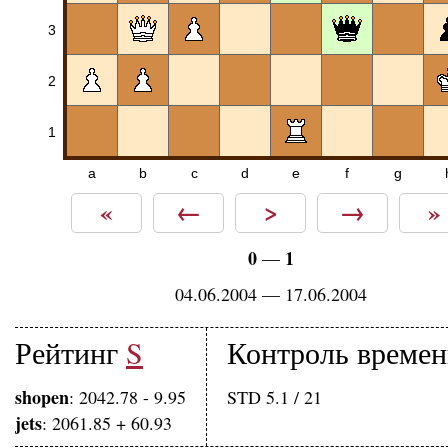
3
2
1
a
b
c
d
e
f
g
«
←
>
→
»
0
1
—
04.06.2004 — 17.06.2004
Рейтинг
S
Контроль време
shopen
: 2042.78 - 9.95
STD 5.1 / 21
jets
: 2061.85 + 60.93