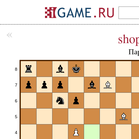
«
sho
Па
8
7
6
5
4