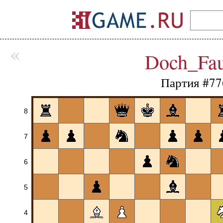
«
Doch_Fau
Партия #77
8
7
6
5
4