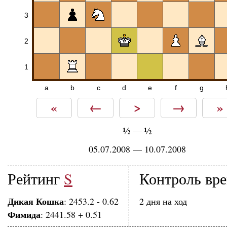
3
2
1
a
b
c
d
e
f
g
«
←
>
→
»
½
½
—
05.07.2008 — 10.07.2008
Рейтинг
S
Контроль вр
Дикая Кошка
: 2453.2 - 0.62
2 дня на ход
Фимида
: 2441.58 + 0.51