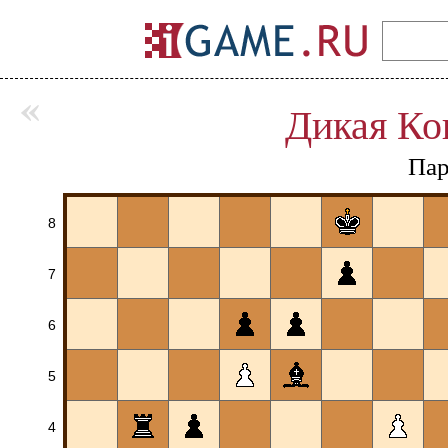
«
Дикая Ко
Пар
8
7
6
5
4