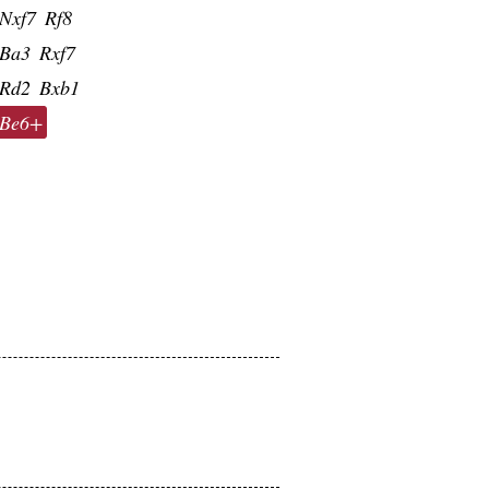
Nxf7
Rf8
Ba3
Rxf7
Rd2
Bxb1
Be6+