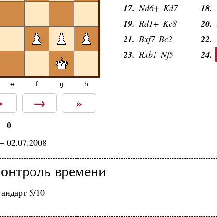
17.
Nd6+
Kd7
18.
19.
Rd1+
Kc8
20.
21.
Bxf7
Bc2
22.
23.
Rxb1
Nf5
24.
e
f
g
h
>
→
»
0
—
— 02.07.2008
онтроль времени
андарт 5/10