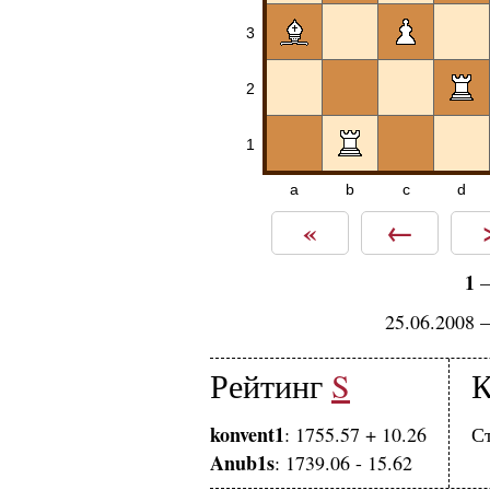
3
2
1
a
b
c
d
«
←
1
25.06.2008 
Рейтинг
S
К
konvent1
: 1755.57 + 10.26
Ст
Anub1s
: 1739.06 - 15.62