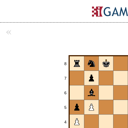
«
8
7
6
5
4