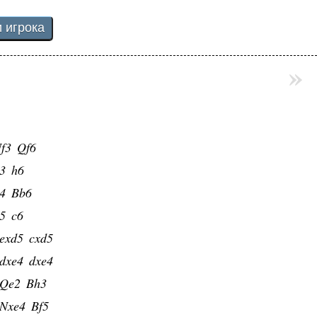
»
f3
Qf6
3
h6
4
Bb6
5
c6
exd5
cxd5
dxe4
dxe4
Qe2
Bh3
Nxe4
Bf5