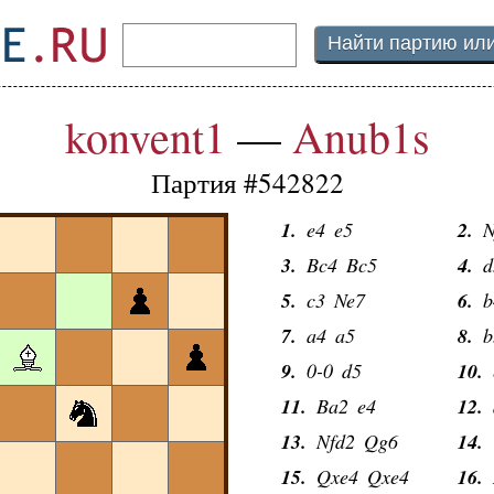
konvent1
—
Anub1s
Партия #542822
1.
e4
e5
2.
N
3.
Bc4
Bc5
4.
d
5.
c3
Ne7
6.
b
7.
a4
a5
8.
b
9.
0-0
d5
10.
11.
Ba2
e4
12.
13.
Nfd2
Qg6
14.
15.
Qxe4
Qxe4
16.