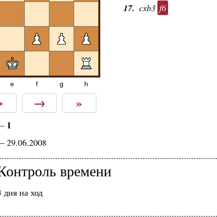
17.
cxb3
f6
e
f
g
h
>
→
»
1
—
— 29.06.2008
Контроль времени
3 дня на ход