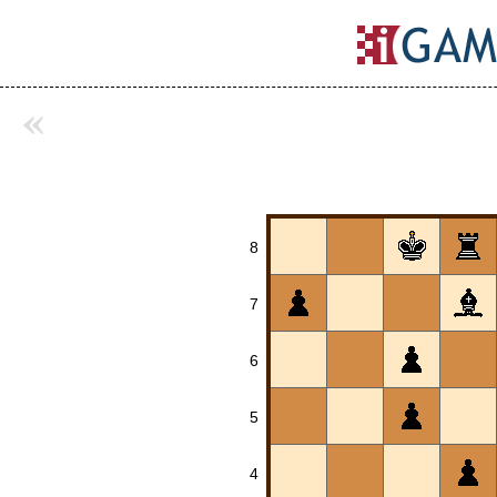
«
8
7
6
5
4