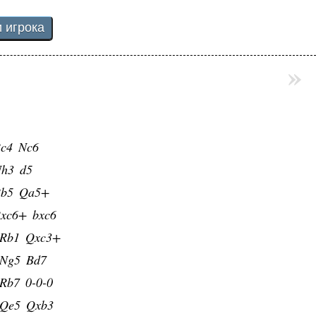
»
c4
Nc6
h3
d5
b5
Qa5+
xc6+
bxc6
Rb1
Qxc3+
Ng5
Bd7
Rb7
0-0-0
Qe5
Qxb3