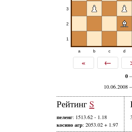
3
2
1
a
b
c
d
«
←
0
10.06.2008 
Рейтинг
S
пеленг
: 1513.62 - 1.18
косино агр
: 2053.02 + 1.97