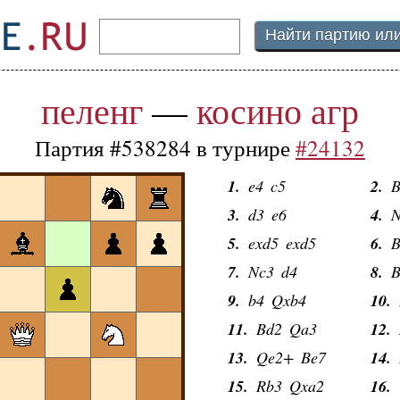
пеленг
—
косино агр
Партия #538284 в турнире
#24132
1.
e4
c5
2.
B
3.
d3
e6
4.
N
5.
exd5
exd5
6.
B
7.
Nc3
d4
8.
B
9.
b4
Qxb4
10.
11.
Bd2
Qa3
12.
13.
Qe2+
Be7
14.
15.
Rb3
Qxa2
16.