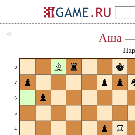
«
Аша
Пар
8
7
6
5
4