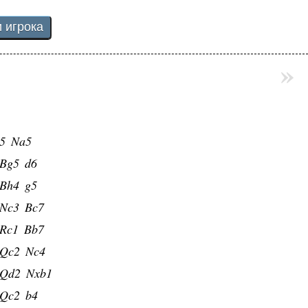
»
f3
Nc6
3
Nf6
4
exd4
5
Na5
Bg5
d6
Bh4
g5
Nc3
Bc7
Rc1
Bb7
Qc2
Nc4
Qd2
Nxb1
Qc2
b4