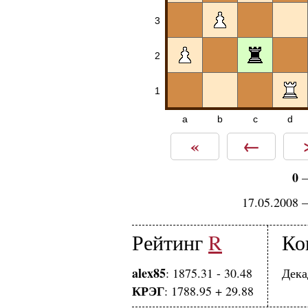
3
2
1
a
b
c
d
«
←
0
17.05.2008 
Рейтинг
R
Ко
alex85
: 1875.31 - 30.48
Дека
КРЭГ
: 1788.95 + 29.88