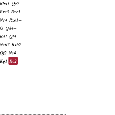
Rbd1
Qe7
Bxe5
Bxe5
Nc4
Rxe1+
f3
Qd4+
Rd1
Qf4
Nxb7
Rxb7
Qf2
Ne4
Kg1
Rc2