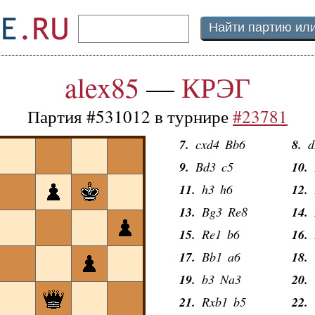
alex85
—
1.
КРЭГ
e4
e5
2.
N
3.
Bc4
Bc5
4.
c
Партия #531012 в турнире
#23781
5.
0-0
0-0
6.
d
7.
cxd4
Bb6
8.
d
9.
Bd3
c5
10.
11.
h3
h6
12.
13.
Bg3
Re8
14.
15.
Re1
b6
16.
17.
Bb1
a6
18.
19.
b3
Na3
20.
21.
Rxb1
b5
22.