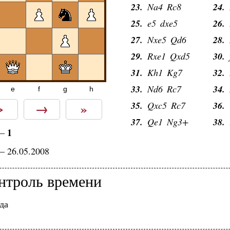
23.
Na4
Rc8
24.
25.
e5
dxe5
26.
27.
Nxe5
Qd6
28.
29.
Rxe1
Qxd5
30.
31.
Kh1
Kg7
32.
33.
Nd6
Rc7
34.
e
f
g
h
>
→
»
35.
Qxc5
Rc7
36.
37.
Qe1
Ng3+
38.
1
—
— 26.05.2008
нтроль времени
да