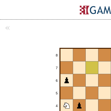
«
8
7
6
5
4