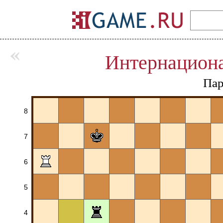
«
Интернацион
Пар
8
7
6
5
4