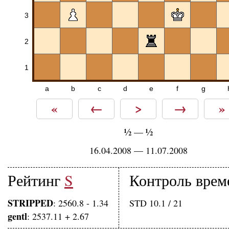
3
2
1
a
b
c
d
e
f
g
«
←
>
→
»
½
½
—
16.04.2008 — 11.07.2008
Рейтинг
S
Контроль врем
STRIPPED
: 2560.8 - 1.34
STD 10.1 / 21
gentl
: 2537.11 + 2.67