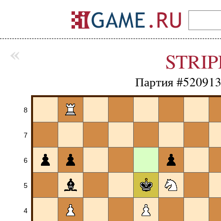
«
STRI
Партия #520913
8
7
6
5
4