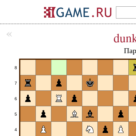
«
dunk
Пар
8
7
6
5
4