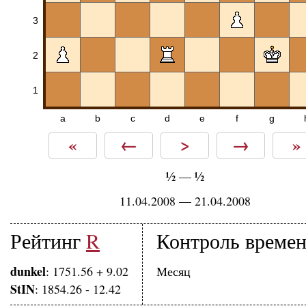
3
2
1
a
b
c
d
e
f
g
«
←
>
→
»
½
½
—
11.04.2008 — 21.04.2008
Рейтинг
R
Контроль време
dunkel
: 1751.56 + 9.02
Месяц
StIN
: 1854.26 - 12.42