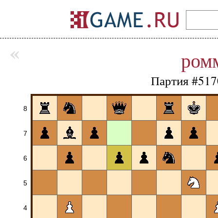
«
ром
Партия #517
8
7
6
5
4