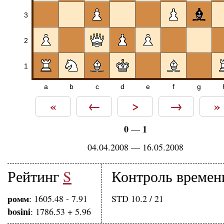
3
2
1
a
b
c
d
e
f
g
«
←
>
→
»
0
1
—
04.04.2008 — 16.05.2008
Рейтинг
S
Контроль времен
ромм
: 1605.48 - 7.91
STD 10.2 / 21
bosini
: 1786.53 + 5.96